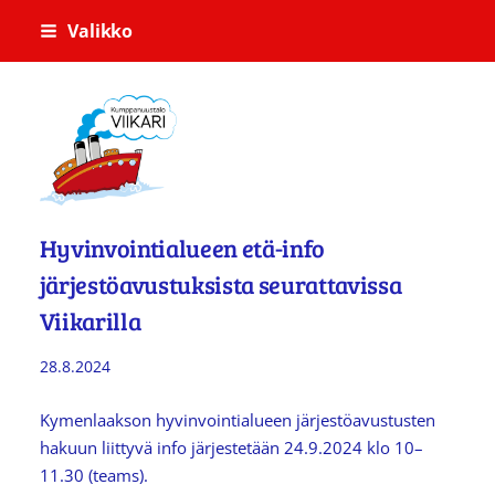
Siirry
Valikko
sivun
sisältöön
Kumppanuustalo Viikari
Hyvinvointialueen etä-info
järjestöavustuksista seurattavissa
Viikarilla
28.8.2024
Kymenlaakson hyvinvointialueen järjestöavustusten
hakuun liittyvä info järjestetään 24.9.2024 klo 10–
11.30 (teams).