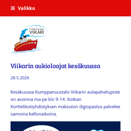
Siirry
Valikko
sivun
sisältöön
Kumppanuustalo Viikari
Viikarin aukioloajat kesäkuussa
28.5.2026
Kesäkuussa Kumppanuustalo Viikarin aulapalvelupiste
on avoinna ma-pe klo 9-14. Kotkan
Korttelikotiyhdistyksen maksuton digiopastus palvelee
samoina kellonaikoina.