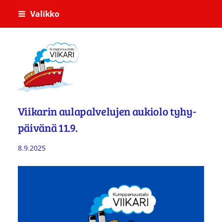
Siirry
Valikko
sivun
sisältöön
Kumppanuustalo Viikari
Viikarin aulapalvelujen aukiolo tyhy-
päivänä 11.9.
8.9.2025