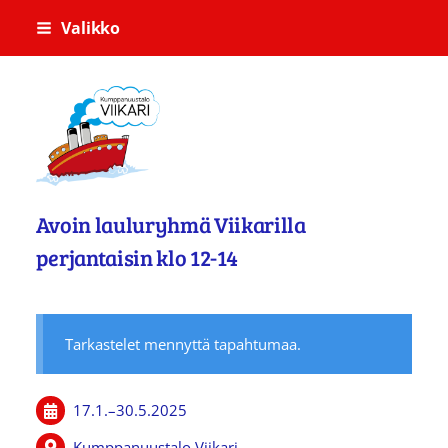
Siirry
Valikko
sivun
sisältöön
Kumppanuustalo Viikari
Avoin lauluryhmä Viikarilla
perjantaisin klo 12-14
Tarkastelet mennyttä tapahtumaa.
17.1.
–
30.5.2025
Kumppanuustalo Viikari