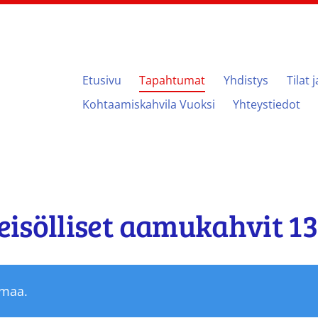
Etusivu
Tapahtumat
Yhdistys
Tilat 
ari
Kohtaamiskahvila Vuoksi
Yhteystiedot
isölliset aamukahvit 13
umaa.