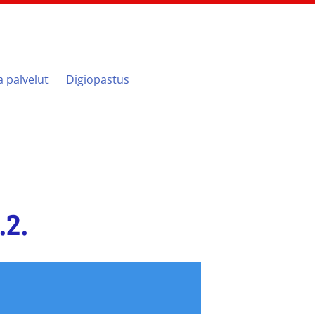
ja palvelut
Digiopastus
.2.