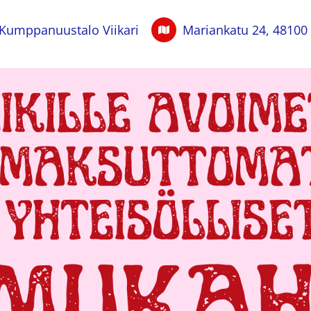
Kumppanuustalo Viikari
Mariankatu 24, 48100