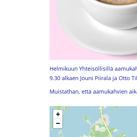
Helmikuun Yhteisöllisillä aamukah
9.30 alkaen Jouni Piirala ja Otto T
Muistathan, että aamukahvien ai
+
−