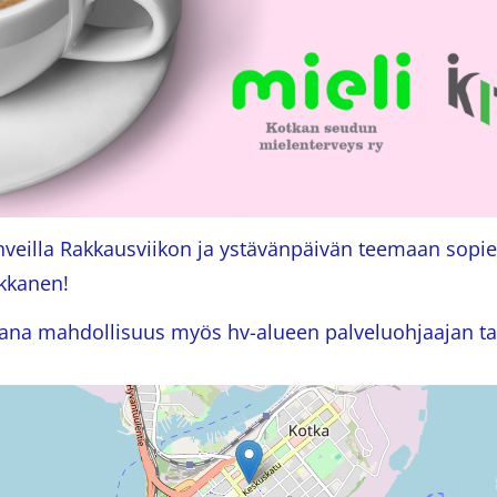
veilla Rakkausviikon ja ystävänpäivän teemaan sopien
ikkanen!
kana mahdollisuus myös hv-alueen palveluohjaajan t