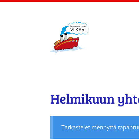
Siirry
sivun
sisältöön
Kumppanuustalo Viik
Helmikuun yhte
Tarkastelet mennyttä tapaht