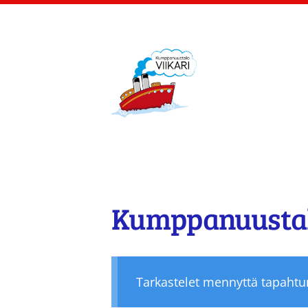
Siirry
sivun
sisältöön
Kumppanuustalo Viik
Kumppanuustalo
Tarkastelet mennyttä tapaht