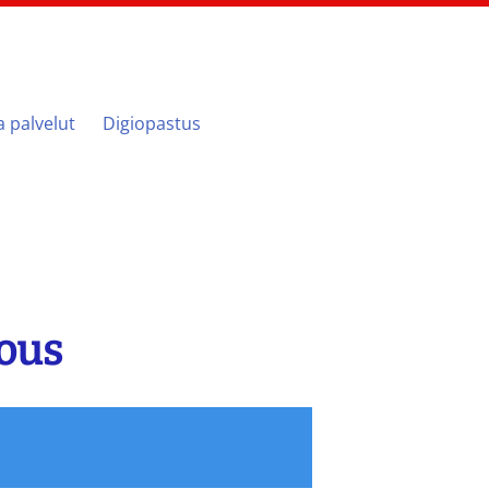
ja palvelut
Digiopastus
ous