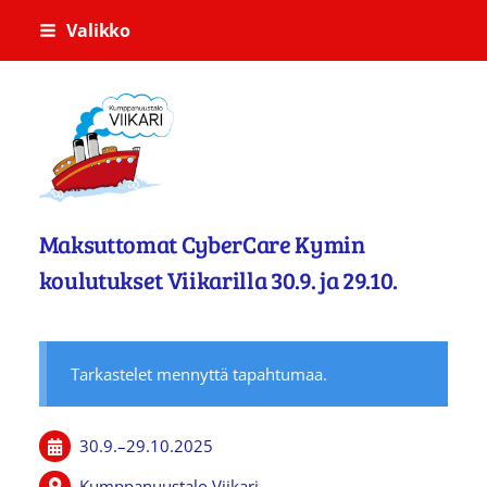
Siirry
Valikko
sivun
sisältöön
Kumppanuustalo Viikari
Maksuttomat CyberCare Kymin
koulutukset Viikarilla 30.9. ja 29.10.
Tarkastelet mennyttä tapahtumaa.
30.9.
–
29.10.2025
Kumppanuustalo Viikari