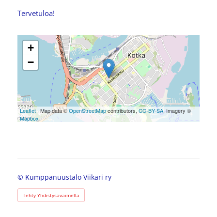
Tervetuloa!
+
−
Leaflet
| Map data ©
OpenStreetMap
contributors,
CC-BY-SA
, Imagery ©
Mapbox
©
Kumppanuustalo Viikari ry
Tehty Yhdistysavaimella