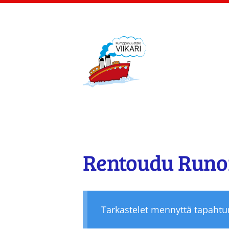
Siirry
sivun
sisältöön
Kumppanuustalo Viik
Rentoudu Runo
Tarkastelet mennyttä tapaht