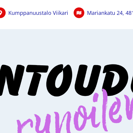
Kumppanuustalo Viikari
Mariankatu 24, 48