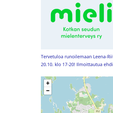
Tervetuloa runoilemaan Leena-Ri
20.10. klo 17-20! Ilmoittautua ehd
+
−