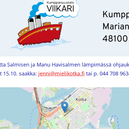
itta Salmisen ja Manu Havisalmen lämpimässä ohjauk
it 15.10. saakka:
jenni@mielikotka.fi
tai p. 044 708 963