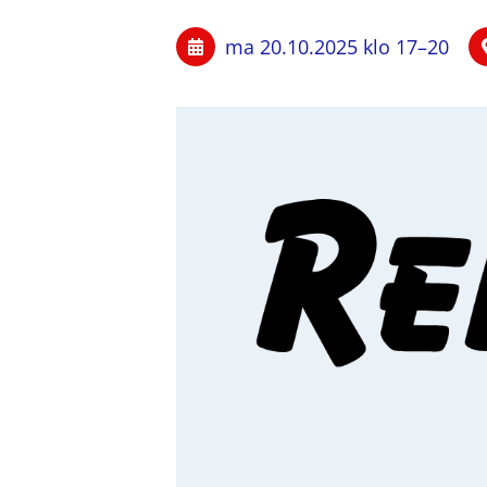
ma 20.10.2025
klo 17
–
20