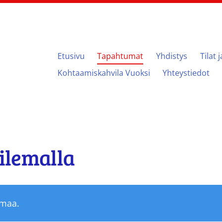
Etusivu
Tapahtumat
Yhdistys
Tilat 
ari
Kohtaamiskahvila Vuoksi
Yhteystiedot
ilemalla
umaa.