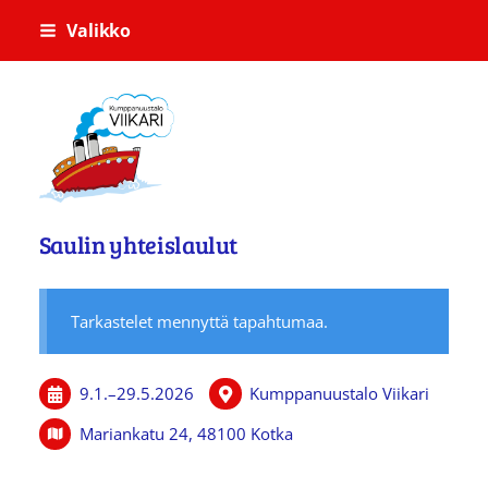
Siirry
Valikko
sivun
sisältöön
Kumppanuustalo Viikari
Saulin yhteislaulut
Tarkastelet mennyttä tapahtumaa.
9.1.
–
29.5.2026
Kumppanuustalo Viikari
Mariankatu 24, 48100 Kotka