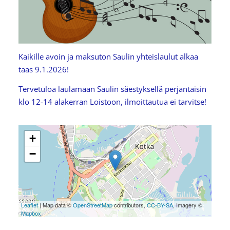
Kaikille avoin ja maksuton Saulin yhteislaulut alkaa
taas 9.1.2026!
Tervetuloa laulamaan Saulin säestyksellä perjantaisin
klo 12-14 alakerran Loistoon, ilmoittautua ei tarvitse!
+
−
Leaflet
| Map data ©
OpenStreetMap
contributors,
CC-BY-SA
, Imagery ©
Mapbox