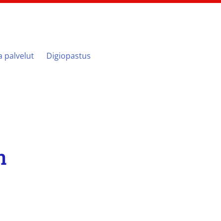
ja palvelut
Digiopastus
n