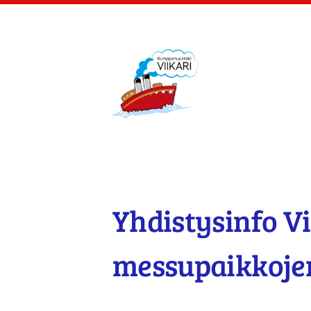
Siirry
sivun
sisältöön
Kumppanuustalo Viik
Yhdistysinfo Vi
messupaikkoje