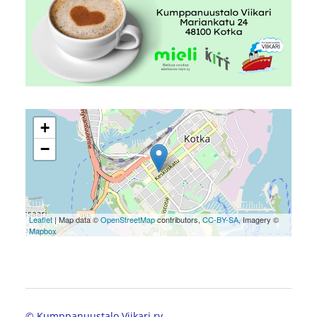
+
−
Leaflet
| Map data ©
OpenStreetMap
contributors,
CC-BY-SA
, Imagery ©
Mapbox
©
Kumppanuustalo Viikari ry