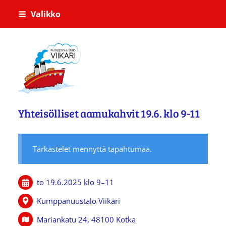
Siirry
Valikko
sivun
sisältöön
Kumppanuustalo Viikari
Yhteisölliset aamukahvit 19.6. klo 9-11
Tarkastelet mennyttä tapahtumaa.
to 19.6.2025
klo 9
–
11
Kumppanuustalo Viikari
Mariankatu 24, 48100 Kotka