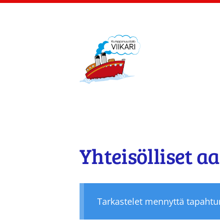
Siirry
sivun
sisältöön
Kumppanuustalo Viik
Yhteisölliset a
Tarkastelet mennyttä tapaht