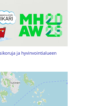
sikoruja ja hyvinvointialueen