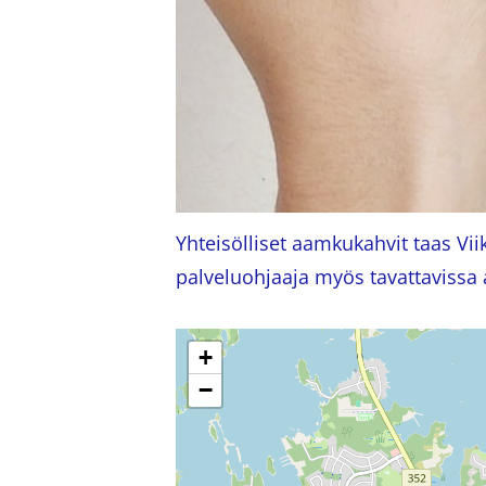
Yhteisölliset aamkukahvit taas Vii
palveluohjaaja myös tavattavissa
+
−