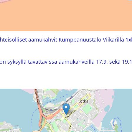
hteisölliset aamukahvit Kumppanuustalo Viikarilla 1xk
on syksyllä tavattavissa aamukahveilla 17.9. sekä 19.1