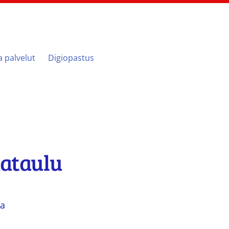
ja palvelut
Digiopastus
kataulu
ka