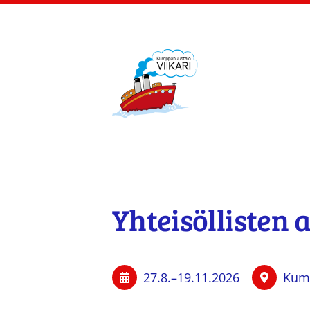
Siirry
sivun
sisältöön
Kumppanuustalo Viik
Yhteisöllisten
27.8.
–
19.11.2026
Kump