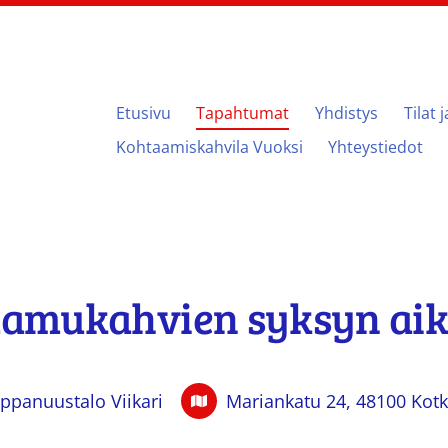
Etusivu
Tapahtumat
Yhdistys
Tilat 
ari
Kohtaamiskahvila Vuoksi
Yhteystiedot
 aamukahvien syksyn ai
panuustalo Viikari
Mariankatu 24, 48100 Kot