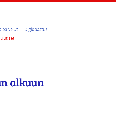
ja palvelut
Digiopastus
Uutiset
un alkuun