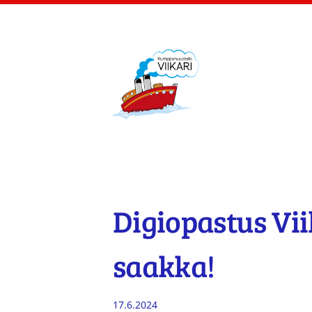
Siirry
sivun
sisältöön
Kumppanuustalo Viik
Digiopastus Vii
saakka!
17.6.2024