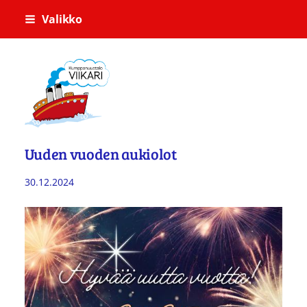
Siirry
Valikko
sivun
sisältöön
Kumppanuustalo Viikari
Uuden vuoden aukiolot
30.12.2024