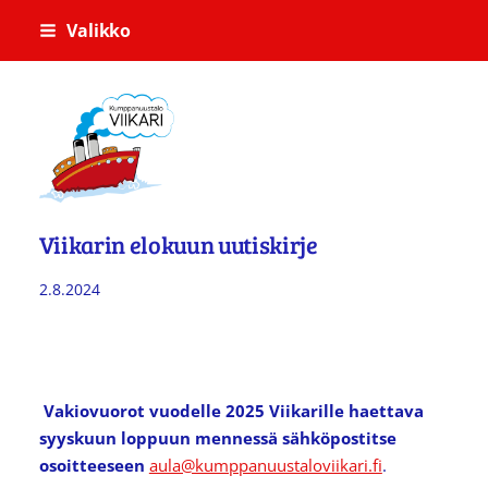
Siirry
Valikko
sivun
sisältöön
Kumppanuustalo Viikari
Viikarin elokuun uutiskirje
2.8.2024
Vakiovuorot vuodelle 2025 Viikarille haettava
syyskuun loppuun mennessä sähköpostitse
osoitteeseen
aula@kumppanuustaloviikari.fi
.