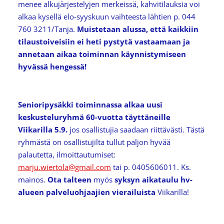
menee alkujärjestelyjen merkeissä, kahvitilauksia voi
alkaa kysellä elo-syyskuun vaihteesta lähtien p. 044
760 3211/Tanja.
Muistetaan alussa, että kaikkiin
tilaustoiveisiin ei heti pystytä vastaamaan ja
annetaan aikaa toiminnan käynnistymiseen
hyvässä hengessä!
Senioripysäkki toiminnassa alkaa uusi
keskusteluryhmä 60-vuotta täyttäneille
Viikarilla 5.9.
jos osallistujia saadaan riittävästi. Tästä
ryhmästä on osallistujilta tullut paljon hyvää
palautetta, ilmoittautumiset:
marju.wiertola@gmail.com
tai p. 0405606011. Ks.
mainos.
Ota talteen
myös
syksyn aikataulu hv-
alueen palveluohjaajien vierailuista
Viikarilla!