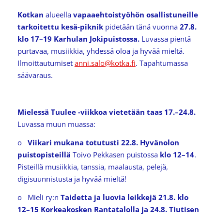
Kotkan
alueella
vapaaehtoistyöhön osallistuneille
tarkoitettu kesä-piknik
pidetään tänä vuonna
27.8.
klo 17–19 Karhulan Jokipuistossa.
Luvassa pientä
purtavaa, musiikkia, yhdessä oloa ja hyvää mieltä.
Ilmoittautumiset
anni.salo@kotka.fi
. Tapahtumassa
säävaraus.
Mielessä Tuulee -viikkoa vietetään taas 17.–24.8.
Luvassa muun muassa:
o
Viikari mukana totutusti 22.8. Hyvänolon
puistopisteillä
Toivo Pekkasen puistossa
klo 12–14
.
Pisteillä musiikkia, tanssia, maalausta, pelejä,
digisuunnistusta ja hyvää mieltä!
o Mieli ry:n
Taidetta ja luovia leikkejä 21.8. klo
12–15 Korkeakosken Rantatalolla ja 24.8. Tiutisen