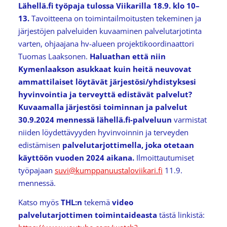
Lähellä.fi työpaja tulossa Viikarilla 18.9. klo 10–
13.
Tavoitteena on toimintailmoitusten tekeminen ja
järjestöjen palveluiden kuvaaminen palvelutarjotinta
varten, ohjaajana hv-alueen projektikoordinaattori
Tuomas Laaksonen.
Haluathan että niin
Kymenlaakson asukkaat kuin heitä neuvovat
ammattilaiset löytävät järjestösi/yhdistyksesi
hyvinvointia ja terveyttä edistävät palvelut?
Kuvaamalla järjestösi toiminnan ja palvelut
30.9.2024 mennessä lähellä.fi-palveluun
varmistat
niiden löydettävyyden hyvinvoinnin ja terveyden
edistämisen
palvelutarjottimella, joka otetaan
käyttöön vuoden 2024 aikana.
Ilmoittautumiset
työpajaan
suvi@kumppanuustaloviikari.fi
11.9.
mennessä.
Katso myös
THL:n
tekemä
video
palvelutarjottimen toimintaideasta
tästä linkistä: