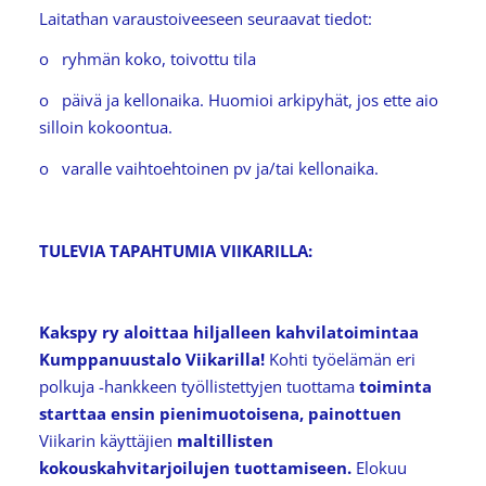
Laitathan varaustoiveeseen seuraavat tiedot:
o ryhmän koko, toivottu tila
o päivä ja kellonaika. Huomioi arkipyhät, jos ette aio
silloin kokoontua.
o varalle vaihtoehtoinen pv ja/tai kellonaika.
TULEVIA TAPAHTUMIA VIIKARILLA:
Kakspy ry aloittaa hiljalleen kahvilatoimintaa
Kumppanuustalo Viikarilla!
Kohti työelämän eri
polkuja -hankkeen työllistettyjen tuottama
toiminta
starttaa ensin pienimuotoisena, painottuen
Viikarin käyttäjien
maltillisten
kokouskahvitarjoilujen tuottamiseen.
Elokuu