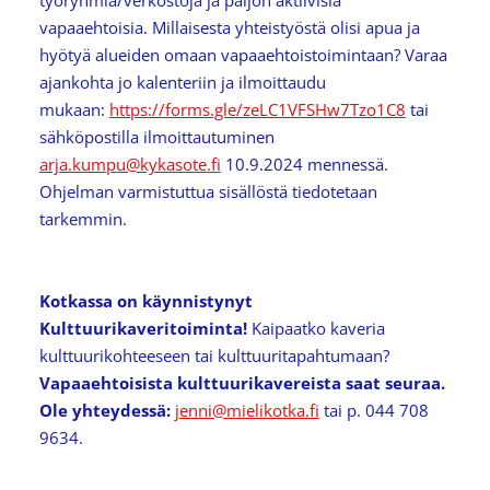
vapaaehtoisia. Millaisesta yhteistyöstä olisi apua ja
hyötyä alueiden omaan vapaaehtoistoimintaan? Varaa
ajankohta jo kalenteriin ja ilmoittaudu
mukaan:
https://forms.gle/zeLC1VFSHw7Tzo1C8
tai
sähköpostilla ilmoittautuminen
arja.kumpu@kykasote.fi
10.9.2024 mennessä.
Ohjelman varmistuttua sisällöstä tiedotetaan
tarkemmin.
Kotkassa on käynnistynyt
Kulttuurikaveritoiminta!
Kaipaatko kaveria
kulttuurikohteeseen tai kulttuuritapahtumaan?
Vapaaehtoisista kulttuurikavereista saat seuraa.
Ole yhteydessä:
jenni@mielikotka.fi
tai p. 044 708
9634.