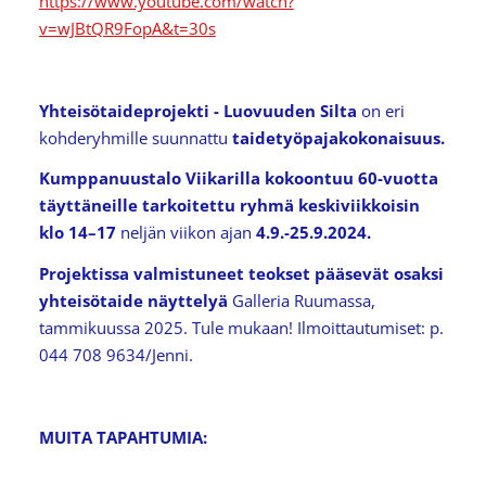
https://www.youtube.com/watch?
v=wJBtQR9FopA&t=30s
Yhteisötaideprojekti - Luovuuden Silta
on eri
kohderyhmille suunnattu
taidetyöpajakokonaisuus.
Kumppanuustalo Viikarilla kokoontuu 60-vuotta
täyttäneille tarkoitettu ryhmä keskiviikkoisin
klo 14–17
neljän viikon ajan
4.9.-25.9.2024.
Projektissa valmistuneet teokset pääsevät osaksi
yhteisötaide näyttelyä
Galleria Ruumassa,
tammikuussa 2025. Tule mukaan! Ilmoittautumiset: p.
044 708 9634/Jenni.
MUITA TAPAHTUMIA: