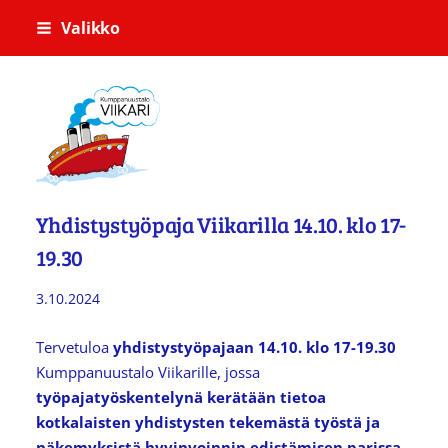
Siirry
Valikko
sivun
sisältöön
Kumppanuustalo Viikari
Yhdistystyöpaja Viikarilla 14.10. klo 17-
19.30
3.10.2024
Tervetuloa
yhdistystyöpajaan
14.10. klo 17-19.30
Kumppanuustalo Viikarille, jossa
työpajatyöskentelynä kerätään tietoa
kotkalaisten yhdistysten tekemästä työstä ja
näkemyksistä hyvinvoinnin edistämisen parissa