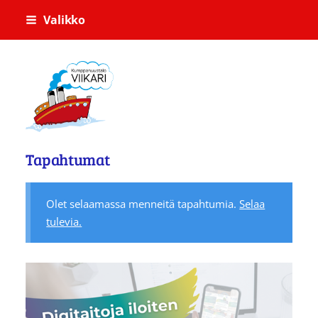
Siirry
Valikko
sivun
sisältöön
Kumppanuustalo Viikari
Tapahtumat
Olet selaamassa menneitä tapahtumia.
Selaa
tulevia.