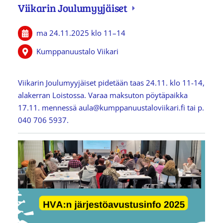
Viikarin Joulumyyjäiset
ma 24.11.2025
klo 11
–
14
Kumppanuustalo Viikari
Viikarin Joulumyyjäiset pidetään taas 24.11. klo 11-14,
alakerran Loistossa. Varaa maksuton pöytäpaikka
17.11. mennessä aula@kumppanuustaloviikari.fi tai p.
040 706 5937.