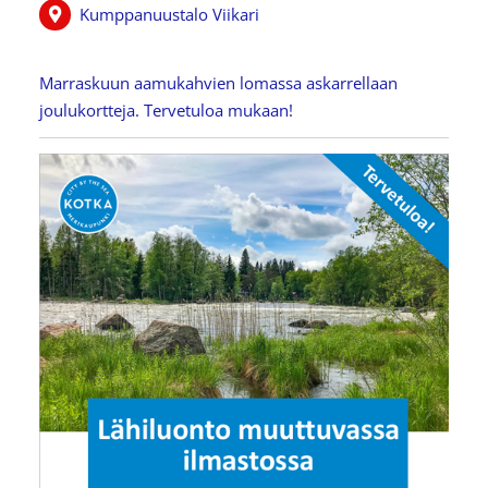
Kumppanuustalo Viikari
Marraskuun aamukahvien lomassa askarrellaan
joulukortteja. Tervetuloa mukaan!